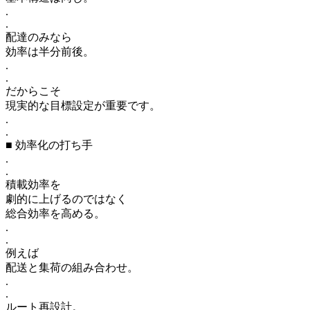
.
.
配達のみなら
効率は半分前後。
.
.
だからこそ
現実的な目標設定が重要です。
.
.
■ 効率化の打ち手
.
.
積載効率を
劇的に上げるのではなく
総合効率を高める。
.
.
例えば
配送と集荷の組み合わせ。
.
.
ルート再設計。