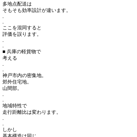
多地点配送は
そもそも効率設計が違います。
.
.
ここを混同すると
評価を誤ります。
.
.
■ 兵庫の軽貨物で
考える
.
.
神戸市内の密集地。
郊外住宅地。
山間部。
.
.
地域特性で
走行距離比は変わります。
.
.
しかし
基本構造は同じ。