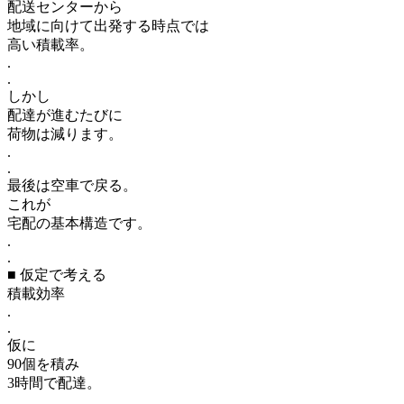
配送センターから
地域に向けて出発する時点では
高い積載率。
.
.
しかし
配達が進むたびに
荷物は減ります。
.
.
最後は空車で戻る。
これが
宅配の基本構造です。
.
.
■ 仮定で考える
積載効率
.
.
仮に
90個を積み
3時間で配達。
.