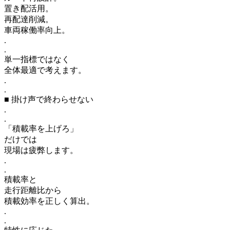
置き配活用。
再配達削減。
車両稼働率向上。
.
.
単一指標ではなく
全体最適で考えます。
.
.
■ 掛け声で終わらせない
.
.
「積載率を上げろ」
だけでは
現場は疲弊します。
.
.
積載率と
走行距離比から
積載効率を正しく算出。
.
.