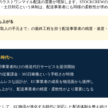
からのラストワンマイル配送の需要が増加します。STOCKCR
働・土日対応という体制は、配送事業者にも同様の柔軟性が求
も上がる
取人の手元まで」の最終工程を担う配送事業者の精度・速度・
る時代へ
fy利用事業者向けの発送代行サービスを提供開始
ロの従量課金・365日稼働という手軽さが特徴
ムレスな設計が、EC事業者の成長を物流面から後押し
も上がり、配送事業者の精度・柔軟性がより重要になる
として、EC物流が進化する時代に対応した配送体制を整え続