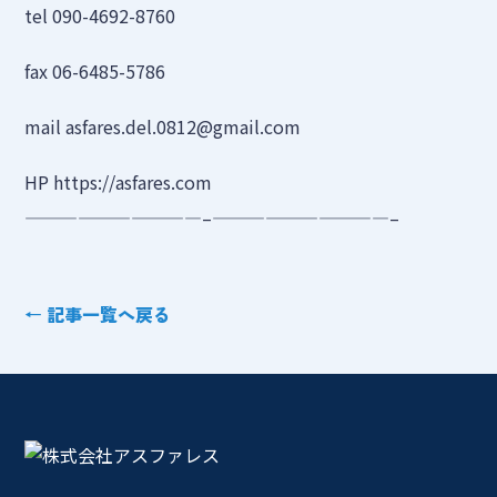
tel 090-4692-8760
fax 06-6485-5786
mail asfares.del.0812@gmail.com
HP https://asfares.com
——————————–——————————–
← 記事一覧へ戻る