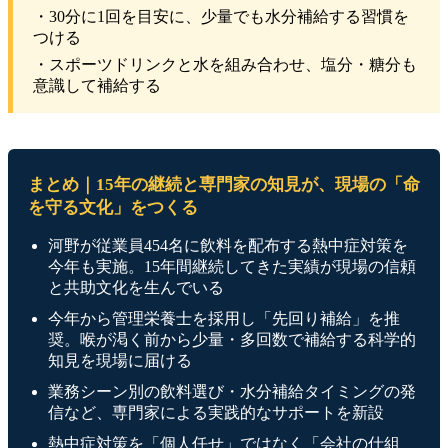
・30分に1回を目安に、少量でも水分補給する習慣を
つける
・スポーツドリンクと水を組み合わせ、塩分・糖分も
意識して補給する
まとめ｜15年の継続と専門家の知見が、現場の「命
を守る文化」をつくる
河野が従業員454名に飲料を配布する熱中症対策を
今年も実施。15年間継続してきた実績が現場の信頼
と共助文化を生んでいる
今年から管理栄養士を採用し「先回り補給」を推
奨。喉が渇く前から少量・多回数で補給する科学的
知見を現場に届ける
業務シーン別の飲料選び・水分補給タイミングの発
信など、専門家による実践的なサポートを新設
熱中症対策を「個人任せ」ではなく「会社の仕組