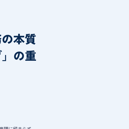
業務の本質
げ」の重
管理に留まらず