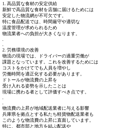
1. 高品質な食材の安定供給
新鮮で高品質な食材を店舗に届けるためには
安定した物流網が不可欠です。
特に食品配送では、時間厳守や適切な
温度管理が求められるため
物流業者への負担が大きくなります。
.
.
2. 労務環境の改善
物流の現場では、ドライバーの過重労働が
課題となっています。これを改善するためには
コストをかけてでも人員を増やし
労働時間を適正化する必要があります。
ドトールが物流費の上昇を
受け入れる姿勢を示したことは
現場に携わる者として評価すべき点です。
.
.
物流費の上昇が地域配送業者に与える影響
兵庫県を拠点とする私たち軽貨物配送業者も
このような物流費の上昇に直面しています。
特に、都市部と地方を結ぶ配送や