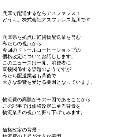
兵庫で配送するならアスファレス！
どうも。株式会社アスファレス荒川です。
.
.
兵庫県を拠点に軽貨物配送業を営む
私たちの視点から
今回のドトールコーヒーショップの
価格改定についてお話しします。
このニュースは一見、消費者に
直接関係する話題のようですが
私たち配送業者も背後で
大きな影響を受ける要因となっています。
.
.
物流費の高騰がその一因であることから
この記事では価格改定に至る背景を
物流業界の視点で掘り下げてみます。
.
.
価格改定の背景：
物流費の上昇が大きな要因