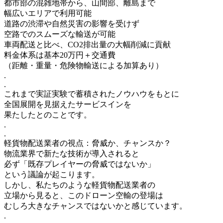
都市部の混雑地帯から、山間部、離島まで
幅広いエリアで利用可能
道路の渋滞や自然災害の影響を受けず
空路でのスムーズな輸送が可能
車両配送と比べ、CO2排出量の大幅削減に貢献
料金体系は基本20万円＋交通費
（距離・重量・危険物輸送による加算あり）
.
.
これまで実証実験で蓄積されたノウハウをもとに
全国展開を見据えたサービスインを
果たしたとのことです。
.
.
軽貨物配送業者の視点：脅威か、チャンスか？
物流業界で新たな技術が導入されると
必ず「既存プレイヤーの脅威ではないか」
という議論が起こります。
しかし、私たちのような軽貨物配送業者の
立場から見ると、このドローン空輸の登場は
むしろ大きなチャンスではないかと感じています。
.