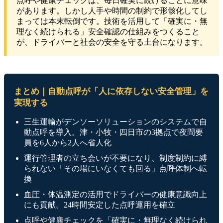
点呼や健康チェックは、毎日確実に続けることに意味
があります。しかし人手や時間の制約で形骸化してし
まっては本末転倒です。技術を活用して「確実に・無
理なく続けられる」安全確認の仕組みをつくること
が、ドライバーと社会の安全を守る土台になります。
まとめ｜自動点呼が「人に依存しない安全管理」を
実現する
三生運輸がデンソーソリューションのシステムで自
動点呼を導入。津・小牧・四日市の3拠点で夜間要
員を6人から2人へ省人化
運行管理者の立ち会いが不要になり、制度制約に縛
られない「その場にいなくても回る」点呼体制へ転
換
血圧・体温測定の活用でドライバーの健康意識向上
にも貢献。24時間安定した点呼運用を確立
点呼や健康チェックを「確実に・無理なく続けられ