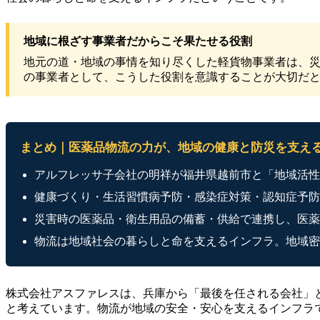
地域に根ざす事業者だからこそ果たせる役割
地元の道・地域の事情を知り尽くした軽貨物事業者は、
の事業者として、こうした役割を意識することが大切だ
まとめ｜医薬品物流の力が、地域の健康と防災を支え
アルフレッサ子会社の明祥が福井県越前市と「地域活性
健康づくり・生活習慣病予防・感染症対策・認知症予防
災害時の医薬品・衛生用品の備蓄・供給で連携し、医薬
物流は地域社会の暮らしと命を支えるインフラ。地域密
株式会社アスファレスは、兵庫から「最後を任される会社」
と考えています。物流が地域の安全・安心を支えるインフラ