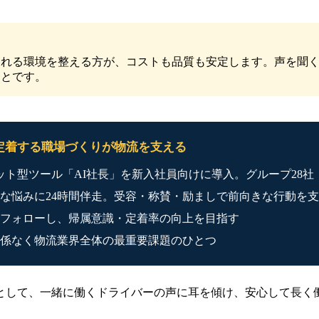
られる環境を整える方が、コストも品質も安定します。声を聞
ことです。
定着する職場づくりが物流を支える
ト型ツール「AI社長」を新入社員向けに導入。グループ28社・
な悩みに24時間伴走。受容・称賛・励ましで前向きな行動を
フォローし、帰属意識・定着率の向上を目指す
係なく物流業界全体の最重要課題のひとつ
として、一緒に働くドライバーの声に耳を傾け、安心して長く