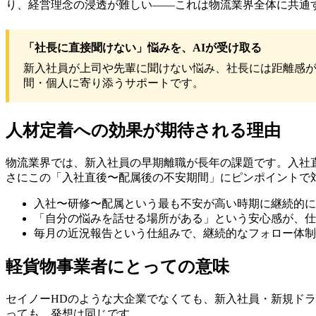
り、経営理念の浸透が難しい——これは物流業界全体に共通
「社長に直接聞けない」悩みを、AIが受け取る
新入社員が上司や先輩に聞けない悩み、社長には距離感が
間・個人に寄り添うサポートです。
人材定着への効果が期待される理由
物流業界では、新入社員の早期離職が長年の課題です。入社
さにこの「入社直後〜配属後の不安期間」にピンポイントで
入社〜研修〜配属という最も不安が高い時期に継続的に
「自分の悩みを話せる場所がある」という安心感が、仕
毎月の近況報告という仕組みで、継続的なフォロー体制
軽貨物事業者にとっての意味
セイノーHDのような大企業でなくても、新入社員・新規ド
っても、発想は同じです。