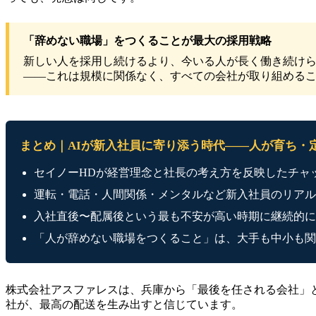
「辞めない職場」をつくることが最大の採用戦略
新しい人を採用し続けるより、今いる人が長く働き続け
——これは規模に関係なく、すべての会社が取り組める
まとめ｜AIが新入社員に寄り添う時代——人が育ち・
セイノーHDが経営理念と社長の考え方を反映したチャッ
運転・電話・人間関係・メンタルなど新入社員のリアル
入社直後〜配属後という最も不安が高い時期に継続的に
「人が辞めない職場をつくること」は、大手も中小も関
株式会社アスファレスは、兵庫から「最後を任される会社」
社が、最高の配送を生み出すと信じています。