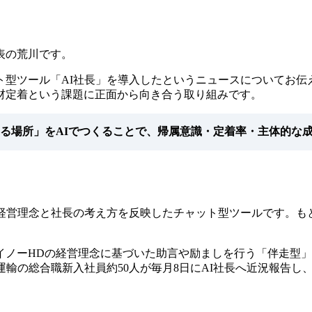
表の荒川です。
型ツール「AI社長」を導入したというニュースについてお伝え
材定着という課題に正面から向き合う取り組みです。
る場所」をAIでつくることで、帰属意識・定着率・主体的な
の経営理念と社長の考え方を反映したチャット型ツールです。も
ノーHDの経営理念に基づいた助言や励ましを行う「伴走型」
西濃運輸の総合職新入社員約50人が毎月8日にAI社長へ近況報告