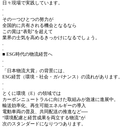
日々現場で実践しています。
.
.
その一つひとつの努力が
全国的に共有される機会となるなら
この賞は“表彰”を超えて
業界の士気を高めるきっかけになるでしょう。
.
.
■ ESG時代の物流経営へ
.
.
「日本物流大賞」の背景には、
ESG経営（環境・社会・ガバナンス）の流れがあります。
.
.
とくに環境（E）の領域では
カーボンニュートラルに向けた取組みが急速に進展中。
輸送効率化、再生可能エネルギーの導入
電動車両の普及、共同配送の推進など──
“環境配慮と経営成果を両立する物流”が
次のスタンダードになりつつあります。
.