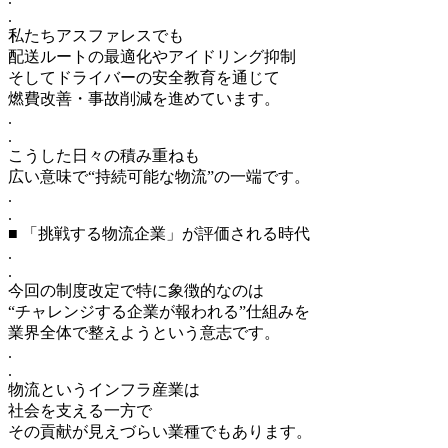
.
私たちアスファレスでも
配送ルートの最適化やアイドリング抑制
そしてドライバーの安全教育を通じて
燃費改善・事故削減を進めています。
.
.
こうした日々の積み重ねも
広い意味で“持続可能な物流”の一端です。
.
.
■ 「挑戦する物流企業」が評価される時代
.
.
今回の制度改定で特に象徴的なのは
“チャレンジする企業が報われる”仕組みを
業界全体で整えようという意志です。
.
.
物流というインフラ産業は
社会を支える一方で
その貢献が見えづらい業種でもあります。