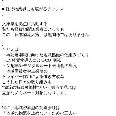
.
■ 軽貨物業界にも広がるチャンス
.
.
兵庫県を拠点に活動する
私たち軽貨物配送業者にとっても
この「日本物流大賞」は無関係ではありません。
.
.
たとえば
・再配達削減に向けた地域協働の仕組みづくり
・EV軽貨物導入によるCO₂削減
・AI配車やデジタルルート最適化の導入
・地域高齢者や主婦層の
ドライバー採用による働き方改革
こうした日々の取り組みも
“物流の持続可能性”という観点で見れば
立派なノミネート対象になります。
.
.
特に、地域密着型の配送会社は
「地域の物流を止めない」ための工夫を