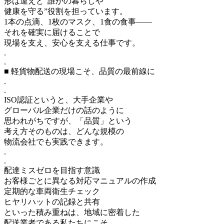
形は違えど“誰かの暮らしや
健康を守る”役割を担っています。
1本の点滴、1枚のマスク、1食の食事――
それを確実に届けることで
現場を支え、安心を支える仕事です。
.
.
■ 軽貨物配送の現場こそ、品質の最前線に
.
.
ISO認証というと、大手企業や
グローバル企業だけの話のように
思われがちですが、「品質」という
考え方そのものは、どんな規模の
物流会社でも実践できます。
.
.
配達ミスゼロを目指す意識
お客様ごとに異なる対応マニュアルの作成
定期的な車両衛生チェック
ヒヤリハットの記録と共有
といった積み重ねは、地域に密着した
配送業者である私たちにこそ