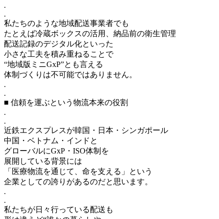
.
.
私たちのような地域配送事業者でも
たとえば冷蔵ボックスの活用、納品前の衛生管理
配送記録のデジタル化といった
小さな工夫を積み重ねることで
“地域版ミニGxP”とも言える
体制づくりは不可能ではありません。
.
.
■ 信頼を運ぶという物流本来の役割
.
.
近鉄エクスプレスが韓国・日本・シンガポール
中国・ベトナム・インドと
グローバルにGxP・ISO体制を
展開している背景には
「医療物流を通じて、命を支える」という
企業としての誇りがあるのだと思います。
.
.
私たちが日々行っている配送も