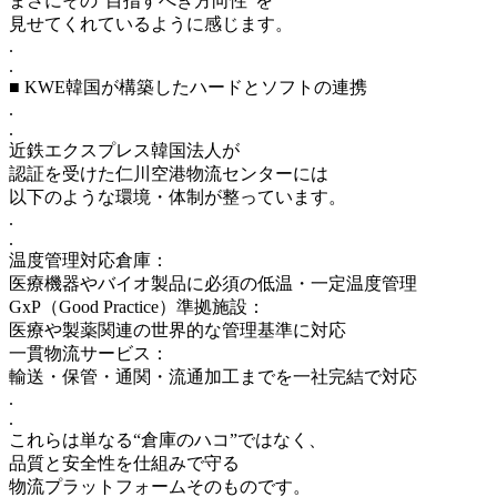
まさにその“目指すべき方向性”を
見せてくれているように感じます。
.
.
■ KWE韓国が構築したハードとソフトの連携
.
.
近鉄エクスプレス韓国法人が
認証を受けた仁川空港物流センターには
以下のような環境・体制が整っています。
.
.
温度管理対応倉庫：
医療機器やバイオ製品に必須の低温・一定温度管理
GxP（Good Practice）準拠施設：
医療や製薬関連の世界的な管理基準に対応
一貫物流サービス：
輸送・保管・通関・流通加工までを一社完結で対応
.
.
これらは単なる“倉庫のハコ”ではなく、
品質と安全性を仕組みで守る
物流プラットフォームそのものです。