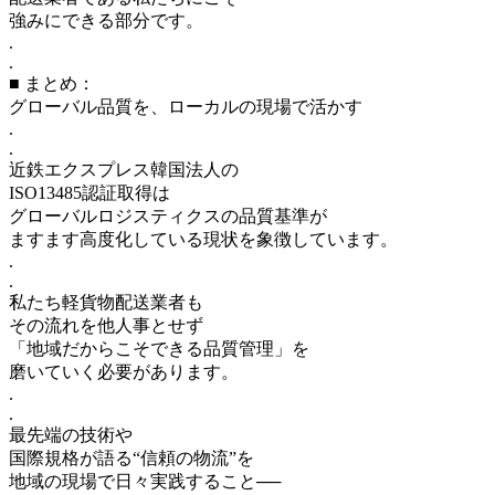
強みにできる部分です。
.
.
■ まとめ：
グローバル品質を、ローカルの現場で活かす
.
.
近鉄エクスプレス韓国法人の
ISO13485認証取得は
グローバルロジスティクスの品質基準が
ますます高度化している現状を象徴しています。
.
.
私たち軽貨物配送業者も
その流れを他人事とせず
「地域だからこそできる品質管理」を
磨いていく必要があります。
.
.
最先端の技術や
国際規格が語る“信頼の物流”を
地域の現場で日々実践すること──