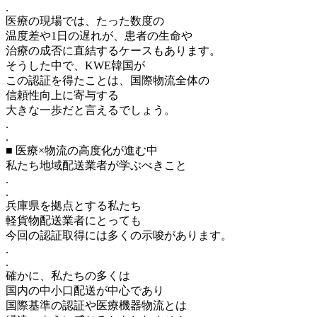
.
医療の現場では、たった数度の
温度差や1日の遅れが、患者の生命や
治療の成否に直結するケースもあります。
そうした中で、KWE韓国が
この認証を得たことは、国際物流全体の
信頼性向上に寄与する
大きな一歩だと言えるでしょう。
.
.
■ 医療×物流の高度化が進む中
私たち地域配送業者が学ぶべきこと
.
.
兵庫県を拠点とする私たち
軽貨物配送業者にとっても
今回の認証取得には多くの示唆があります。
.
.
確かに、私たちの多くは
国内の中小口配送が中心であり
国際基準の認証や医療機器物流とは